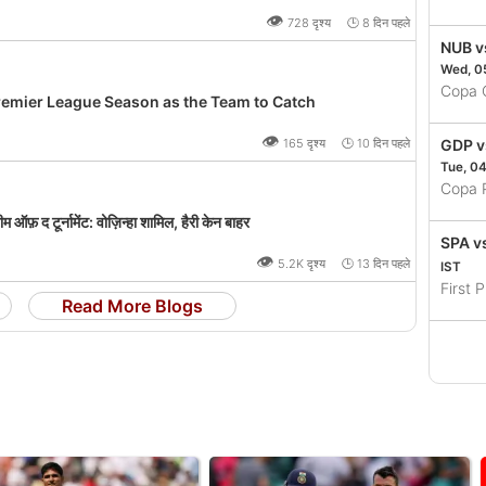
👁
728 दृश्य 🕒 8 दिन पहले
NUB v
Wed, 0
Copa 
remier League Season as the Team to Catch
👁
165 दृश्य 🕒 10 दिन पहले
GDP v
Tue, 0
Copa 
द टूर्नामेंट: वोज़िन्हा शामिल, हैरी केन बाहर
SPA v
👁
5.2K दृश्य 🕒 13 दिन पहले
IST
First 
Read More Blogs