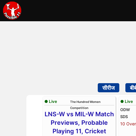
सीरीज
बी
● Live
● Live
The Hundred Women
Competition
ODW
LNS-W vs MIL-W Match
SDS
Previews, Probable
10 Over
Playing 11, Cricket