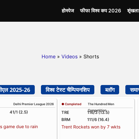
होमपेज
फीफा विश्व कप 2026
शृंखल
Home
»
Videos
» Shorts
बीएल 2025-26
विश्व टेस्ट चैम्पियनशिप
ब्लॉग
समा
Delhi Premier League 2026
● Completed
The Hundred Men
Competition
41/1 (2.5)
TRE
116/3 (13.5)
BRM
111/6 (16.4)
s game due to rain
Trent Rockets won by 7 wkts