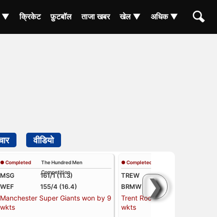
ा ▼
क्रिकेट
फ़ुटबॉल
ताजा खबर
खेल ▼
अधिक ▼
चार
वीडियो
● Completed
The Hundred Men
● Completed
The Hundred Women
Competition
Competition
MSG
161/1 (11.3)
TREW
124/4 (14)
❯
WEF
155/4 (16.4)
BRMW
122/7 (16.4)
Manchester Super Giants won by 9
Trent Rockets Women won by
wkts
wkts