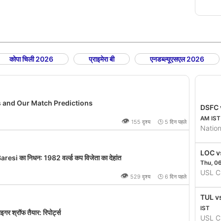
कोपा चिली 2026
प्राइमेरा बी
एनडब्ल्यूएसएल 2026
es and Our Match Predictions
DSFC 
AM IST
👁
155 दृश्य 🕒 5 दिन पहले
Natio
LOC v
i का निधन: 1982 वर्ल्ड कप विजेता का देहांत
Thu, 0
USL C
👁
529 दृश्य 🕒 6 दिन पहले
TUL v
IST
ाइगर श्रॉफ तैयार: रिपोर्ट्स
USL C