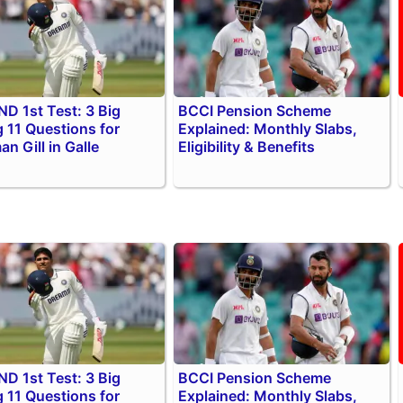
IND 1st Test: 3 Big
BCCI Pension Scheme
g 11 Questions for
Explained: Monthly Slabs,
n Gill in Galle
Eligibility & Benefits
IND 1st Test: 3 Big
BCCI Pension Scheme
g 11 Questions for
Explained: Monthly Slabs,