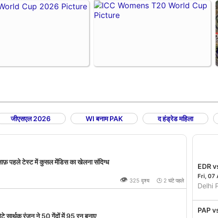
जीएसएल 2026
WI बनाम PAK
द हंड्रेड महिला
पहले टेस्ट में कुसल मेंडिस का खेलना संदिग्ध
EDR v
Fri, 07
👁
325 दृश्य 🕒 2 घंटे पहले
Delhi
PAP v
 सार्थक रंजन ने 50 गेंदों में 95 रन बनाए