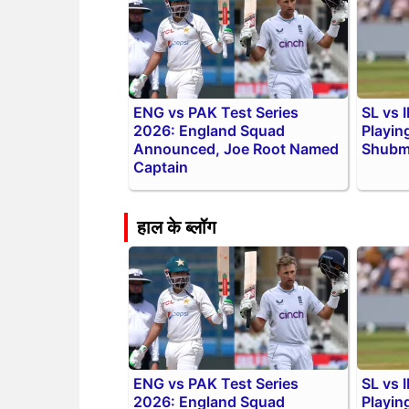
ENG vs PAK Test Series
SL vs 
2026: England Squad
Playin
Announced, Joe Root Named
Shubma
Captain
हाल के ब्लॉग
ENG vs PAK Test Series
SL vs 
2026: England Squad
Playin